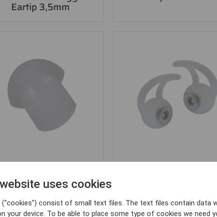
Eartip 3,5mm
AUDIOTILLBEHÖR
AUDIOTILLBEHÖR
SVB RADIOCOM
SVB RADIOCOM
 website uses cookies
Eartip Medium
Eartip Active
("cookies") consist of small text files. The text files contain data w
on your device. To be able to place some type of cookies we need y