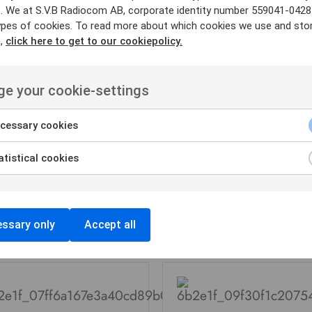
. We at S.V.B Radiocom AB, corporate identity number 559041-0428
ypes of cookies. To read more about which cookies we use and sto
n,
click here to get to our cookiepolicy.
e your cookie-settings
cessary cookies
tistical cookies
AUDIOTILLBEHÖR
AUDIOTILLBEHÖR
SVB RADIOCOM
SVB RADIOCOM
eadset Bullerdämpat
Flexkabel
ssary only
Accept all