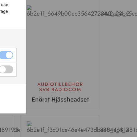
 use
rage
AUDIOTILLBEHÖR
SVB RADIOCOM
Enörat Hjässheadset