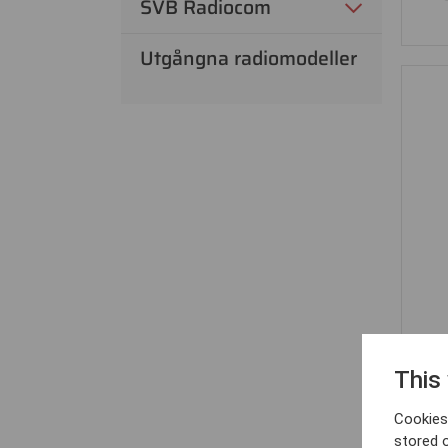
SVB Radiocom
Utgångna radiomodeller
This
Cookies 
stored 