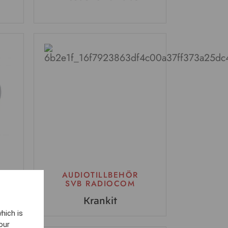
AUDIOTILLBEHÖR
SVB RADIOCOM
Krankit
hich is
our