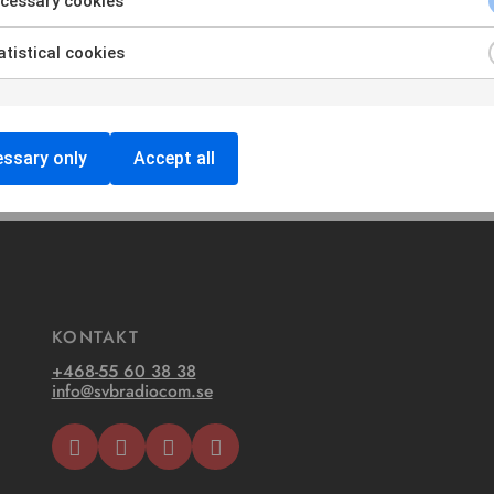
cessary cookies
tistical cookies
Showing
1
-
3
of 3
ssary only
Accept all
KONTAKT
+468-55 60 38 38
info@svbradiocom.se