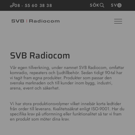
SÖK
SV
08 - 55 60 38 38
SVB Radiocom
Vår egen tillverkning, under namnet SVB Radiocom, omfattar
komradio, repeaters och ljudtillbehör. Sedan tidigt 90-tal har
vi tagit fram egna produkter. Produkter som passar den
svenska marknaden och till kunder inom bygg, industri,
arena, event och säkerhet.
Vi har stora produktionsvolymer vilket innebär korta ledtider
från order till leverans. Kvalitetssäkrat enligt ISO-9001. Har du
specifika krav på utformning eller funktionalitet så tar vi fram
en produkt som möter dina krav.