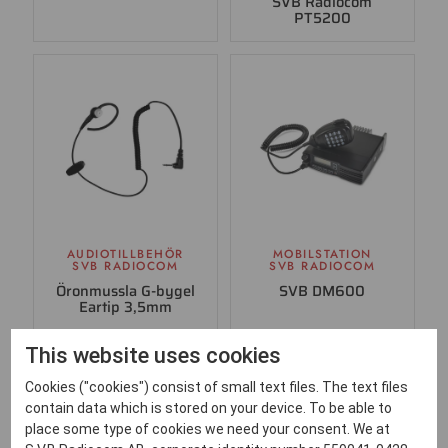
SVB Radiocom
PT5200
AUDIOTILLBEHÖR
MOBILSTATION
SVB RADIOCOM
SVB RADIOCOM
Öronmussla G-bygel
SVB DM600
Eartip 3,5mm
This website uses cookies
Cookies ("cookies") consist of small text files. The text files
contain data which is stored on your device. To be able to
place some type of cookies we need your consent. We at