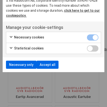
S.V.B Radiocom AB, corporate identity number 559041-0428
use these types of cookies. To read more about which
cookies we use and storage duration,
click here to get to our
cookiepolicy.
HANDPORTABEL
HANDPORTABEL
SVB RADIOCOM
SVB RADIOCOM
Manage your cookie-settings
SVB DP585
PoC GP700
Necessary cookies
Statistical cookies
Necessary only
Accept all
AUDIOTILLBEHÖR
AUDIOTILLBEHÖR
SVB RADIOCOM
SVB RADIOCOM
Eartip Avancerad
Acoustic Eartube