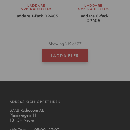
LADDARE
LADDARE
SVB RADIOCOM
SVB RADIOCOM
Laddare 1-fack DP405
Laddare 6-fack
DP405
Showing
1
-
12
of 27
LADDA FLER
ADRESS OCH ÖPPETTIDER
S.V.B Radiocom AB
Planiavägen 11
131 54 Nacka
Mån-Tors
08:00 - 17:00