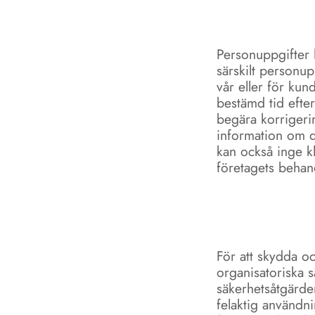
Personuppgifter l
särskilt personu
vår eller för kun
bestämd tid efter
begära korrigerin
information om de
kan också inge k
företagets behan
För att skydda oc
organisatoriska s
säkerhetsåtgärder 
felaktig användni