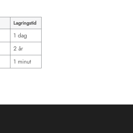
Lagringstid
1 dag
2 år
1 minut