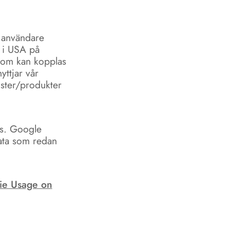
a användare
 i USA på
 som kan kopplas
yttjar vår
nster/produkter
es. Google
data som redan
ie Usage on