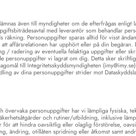
ämnas även till myndigheter om de efterfrågas enligt la
ppgiftsbiträdesavtal med leverantör som behandlar pers
ds räkning. Personuppgifter sparas alltid för visst änd
 att affärsrelationen har upphört eller på din begäran.
g / radering av eventuella felaktiga uppgifter eller skri
 personuppgifter vi lagrat om dig. Detta sker skriftligt
lagomål till Integritetsskyddsmyndigheten (imy@imy.se)
dling av dina personuppgifter strider mot Dataskyddsl
h övervaka personuppgifter har vi lämpliga fysiska, te
äkerhetsåtgärder och rutiner/utbildning, inklusive lämp
för att hindra oavsiktlig eller olaglig förstörelse, oavsik
ng, ändring, otillåten spridning eller åtkomst samt andr