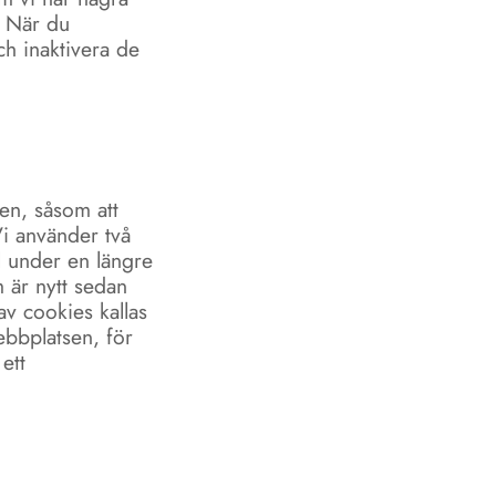
. När du
ch inaktivera de
en, såsom att
Vi använder två
l under en längre
 är nytt sedan
v cookies kallas
ebbplatsen, för
ett