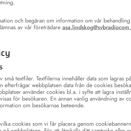
tning.
rmation och begäran om information om vår behandling
lämnas av vår företrädare
asa.lindskog@svbradiocom.
icy
s
 små textfiler. Textfilerna innehåller data som lagras 
rån efterfrågar webbplatsen data från de cookies besök
bplatser använder cookies bl.a. i syfte att lagra inställ
visas för besökaren. En annan vanlig användning av co
information om besökarnas beteende.
l vilka cookies som vi får placera genom cookiebann
 på webbplatsen. För att återkalla ditt samtycke eller 