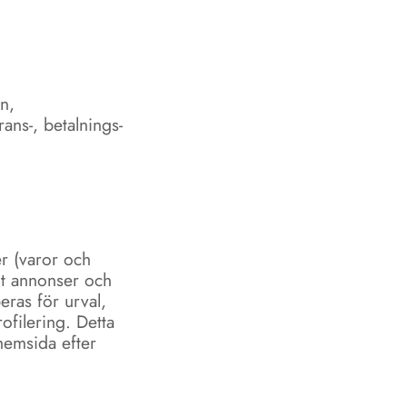
n,
ans-, betalnings-
r (varor och
mt annonser och
eras för urval,
ofilering. Detta
hemsida efter