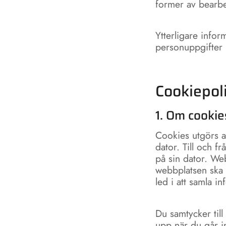
former av bearbe
Ytterligare info
personuppgifter 
Cookiepol
1. Om cookie
Cookies utgörs av
dator. Till och f
på sin dator. Web
webbplatsen ska 
led i att samla 
Du samtycker til
upp när du går in