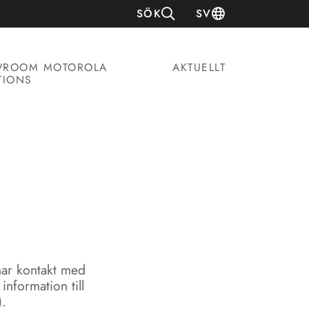
SÖK
SV
ROOM MOTOROLA
AKTUELLT
TIONS
har kontakt med
information till
.