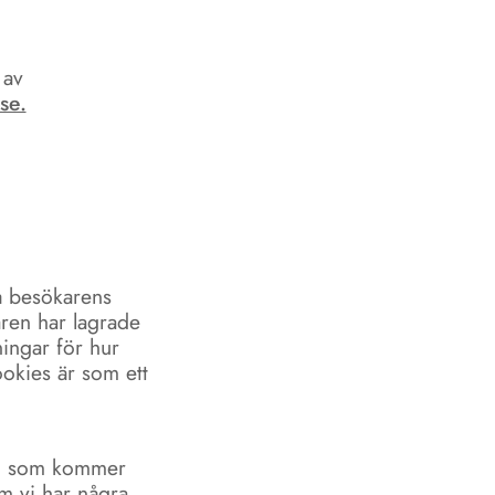
 av
se.
på besökarens
aren har lagrade
ningar för hur
okies är som ett
ern som kommer
om vi har några