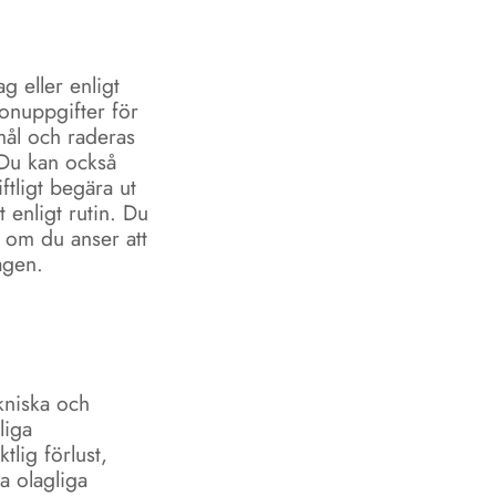
g eller enligt
onuppgifter för
amål och raderas
 Du kan också
ftligt begära ut
 enligt rutin. Du
 om du anser att
agen.
kniska och
liga
tlig förlust,
a olagliga