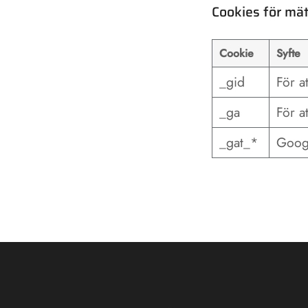
Cookies för mä
Cookie
Syfte
_gid
För a
_ga
För a
_gat_*
Googl