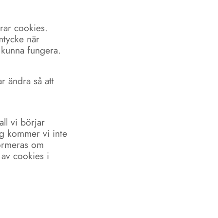
grar cookies.
mtycke när
a kunna fungera.
ar ändra så att
ll vi börjar
g kommer vi inte
formeras om
 av cookies i