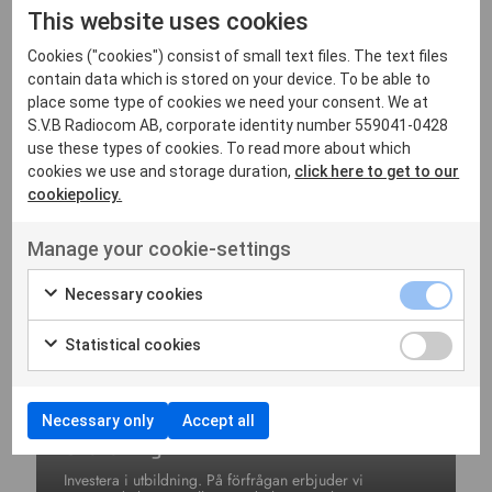
This website uses cookies
Cookies ("cookies") consist of small text files. The text files
contain data which is stored on your device. To be able to
place some type of cookies we need your consent. We at
S.V.B Radiocom AB, corporate identity number 559041-0428
use these types of cookies. To read more about which
cookies we use and storage duration,
click here to get to our
Service/Reparation
cookiepolicy.
Vi erbjuder snabb och säker service/reparation av din
komradio på komponentnivå. All service sker lokalt i
Manage your cookie-settings
våra lokaler i Nacka
Necessary cookies
Statistical cookies
Necessary only
Accept all
Utbildning
Investera i utbildning. På förfrågan erbjuder vi