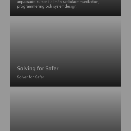
anpassade kurser i allmän radiokommunikation,
programmering och systemdesign.
Solving for Safer
Solver for Safer