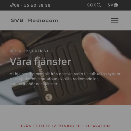
SÖK
SV
08 - 55 60 38 38
DETTA ERBJUDER VI
Våra tjänster
Vi hjälper dig med allt från enstaka radio till fullskaliga system.
Vi erbjuder ett stort utbud av olika radiomodeller,
audiotillbehör och tjänster.
FRÅN EGEN TILLVERKNING TILL REPARATION