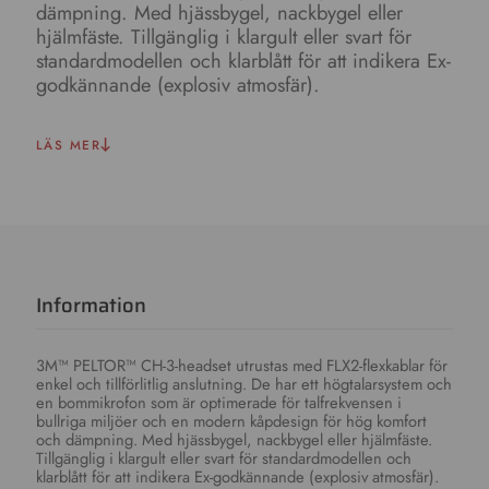
dämpning. Med hjässbygel, nackbygel eller
hjälmfäste. Tillgänglig i klargult eller svart för
standardmodellen och klarblått för att indikera Ex-
godkännande (explosiv atmosfär).
LÄS MER
Information
3M™ PELTOR™ CH-3-headset utrustas med FLX2-flexkablar för
enkel och tillförlitlig anslutning. De har ett högtalarsystem och
en bommikrofon som är optimerade för talfrekvensen i
bullriga miljöer och en modern kåpdesign för hög komfort
och dämpning. Med hjässbygel, nackbygel eller hjälmfäste.
Tillgänglig i klargult eller svart för standardmodellen och
klarblått för att indikera Ex-godkännande (explosiv atmosfär).