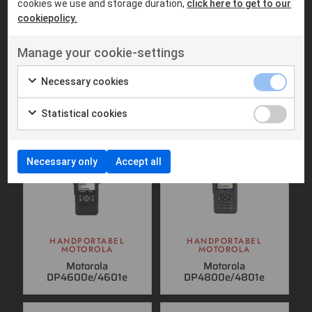
cookies we use and storage duration,
click here to get to our
cookiepolicy.
Liknande produkter
Manage your cookie-settings
Necessary cookies
Statistical cookies
Necessary only
Accept all
HANDPORTABEL
HANDPORTABEL
MOTOROLA
MOTOROLA
Motorola
Motorola
DP4600e/4601e
DP4800e/4801e