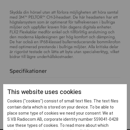
Skydda din hörsel utan att förlora möjligheten att höra samtal
med 3M™ PELTOR™ CH-3-headset. De här headseten har ett
högtalarsystem som är optimerat för talfrekvensen i bullriga
miljöer och uppfyller kraven från dagens digitala enheter.
FLX2 Flexkablar medför enkel och tillförlitlig anslutning och
den moderna kåpdesignen ger hög komfort och dämpning.
De har också en IP68-klassad bullerreducerande bommikrofon
med optimerad prestanda i bullriga miljöer. Alla kritiska delar
är rigoröst testade och lätta att byta utan specialverktyg, vilket
bidrar till lägre underhållskostnader.
Specifikationer
This website uses cookies
Nedladdningar
Cookies ("cookies") consist of small text files. The text files
contain data which is stored on your device. To be able to
place some type of cookies we need your consent. We at
S.V.B Radiocom AB, corporate identity number 559041-0428
use these types of cookies. To read more about which