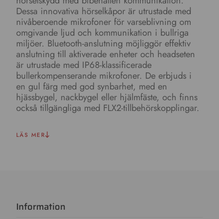
hörselskydd med bibehållen kommunikation.
Dessa innovativa hörselkåpor är utrustade med
nivåberoende mikrofoner för varseblivning om
omgivande ljud och kommunikation i bullriga
miljöer. Bluetooth-anslutning möjliggör effektiv
anslutning till aktiverade enheter och headseten
är utrustade med IP68-klassificerade
bullerkompenserande mikrofoner. De erbjuds i
en gul färg med god synbarhet, med en
hjässbygel, nackbygel eller hjälmfäste, och finns
också tillgängliga med FLX2-tillbehörskopplingar.
LÄS MER
Information