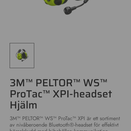
3M™ PELTOR™ WS™
ProTac™ XPI-headset
Hjälm
3M™ PELTOR™ WS™ ProTac™ XPI är ett sortiment
av nivåberoende Bluetooth®-headset för effektivt