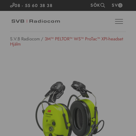
SÖK
SV
08 - 55 60 38 38
S.V.B Radiocom
/
3M™ PELTOR™ WS™ ProTac™ XPI-headset
Hjälm