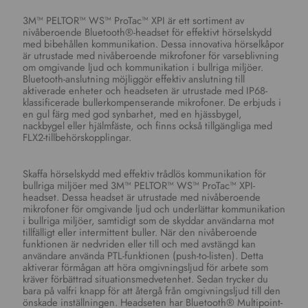
3M™ PELTOR™ WS™ ProTac™ XPI är ett sortiment av
nivåberoende Bluetooth®-headset för effektivt hörselskydd
med bibehållen kommunikation. Dessa innovativa hörselkåpor
är utrustade med nivåberoende mikrofoner för varseblivning
om omgivande ljud och kommunikation i bullriga miljöer.
Bluetooth-anslutning möjliggör effektiv anslutning till
aktiverade enheter och headseten är utrustade med IP68-
klassificerade bullerkompenserande mikrofoner. De erbjuds i
en gul färg med god synbarhet, med en hjässbygel,
nackbygel eller hjälmfäste, och finns också tillgängliga med
FLX2-tillbehörskopplingar.
Skaffa hörselskydd med effektiv trådlös kommunikation för
bullriga miljöer med 3M™ PELTOR™ WS™ ProTac™ XPI-
headset. Dessa headset är utrustade med nivåberoende
mikrofoner för omgivande ljud och underlättar kommunikation
i bullriga miljöer, samtidigt som de skyddar användarna mot
tillfälligt eller intermittent buller. När den nivåberoende
funktionen är nedvriden eller till och med avstängd kan
användare använda PTL-funktionen (push-to-listen). Detta
aktiverar förmågan att höra omgivningsljud för arbete som
kräver förbättrad situationsmedvetenhet. Sedan trycker du
bara på valfri knapp för att återgå från omgivningsljud till den
önskade inställningen. Headseten har Bluetooth® Multipoint-