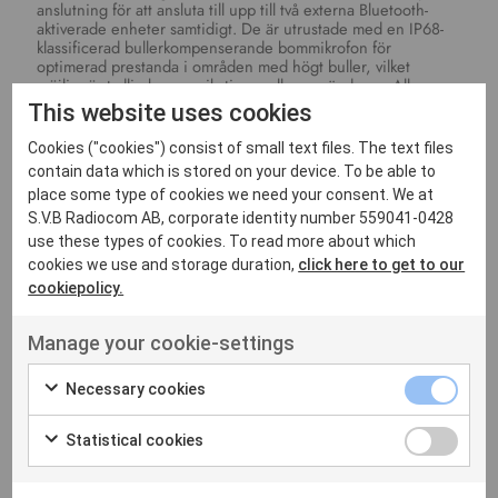
anslutning för att ansluta till upp till två externa Bluetooth-
aktiverade enheter samtidigt. De är utrustade med en IP68-
klassificerad bullerkompenserande bommikrofon för
optimerad prestanda i områden med högt buller, vilket
möjliggör tydlig kommunikation mellan användarna. Alla
headset har en gul färg med god synbarhet. De kräver AA-
This website uses cookies
batterier eller ett uppladdningsbart NiMH-paket, vilket ger 45
timmars batteritid. De finns med hjässbygel, nackbygel eller
Cookies ("cookies") consist of small text files. The text files
som hjälmfäste. Vissa headset finns tillgängliga med FLX2
contain data which is stored on your device. To be able to
tillbehör för att få en extra, enkel och tillförlitlig
place some type of cookies we need your consent. We at
kabelanslutning till marknadens vanligaste
kommunikationsradios. Detta är som ett tillägg till en
S.V.B Radiocom AB, corporate identity number 559041-0428
lättanvänd, robust PTT på headsetet för enkel radioöverföring.
use these types of cookies. To read more about which
cookies we use and storage duration,
click here to get to our
Specifikationer
cookiepolicy.
Manage your cookie-settings
Nedladdningar
Necessary cookies
Statistical cookies