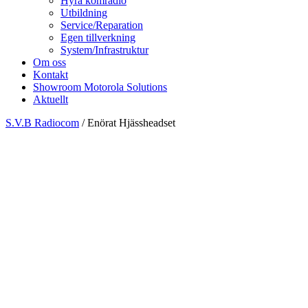
Hyra komradio
Utbildning
Service/Reparation
Egen tillverkning
System/Infrastruktur
Om oss
Kontakt
Showroom Motorola Solutions
Aktuellt
S.V.B Radiocom
/
Enörat Hjässheadset