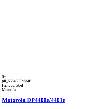
Sv
pll_6384883b6d461
Handportabel
Motorola
Motorola DP4400e/4401e