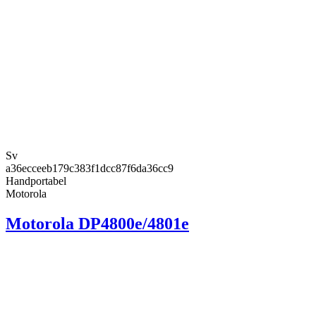
Sv
a36ecceeb179c383f1dcc87f6da36cc9
Handportabel
Motorola
Motorola DP4800e/4801e