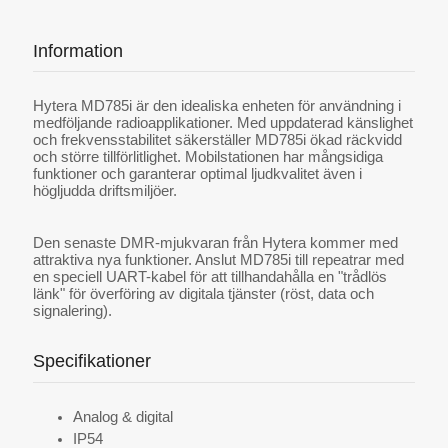
Information
Hytera MD785i är den idealiska enheten för användning i
medföljande radioapplikationer. Med uppdaterad känslighet
och frekvensstabilitet säkerställer MD785i ökad räckvidd
och större tillförlitlighet. Mobilstationen har mångsidiga
funktioner och garanterar optimal ljudkvalitet även i
högljudda driftsmiljöer.
Den senaste DMR-mjukvaran från Hytera kommer med
attraktiva nya funktioner. Anslut MD785i till repeatrar med
en speciell UART-kabel för att tillhandahålla en "trådlös
länk" för överföring av digitala tjänster (röst, data och
signalering).
Specifikationer
Analog & digital
IP54