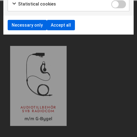
Statistical cookies
Fungerar bra med
Necessary only
Accept all
AUDIOTILLBEHÖR
SVB RADIOCOM
m/m G-Bygel