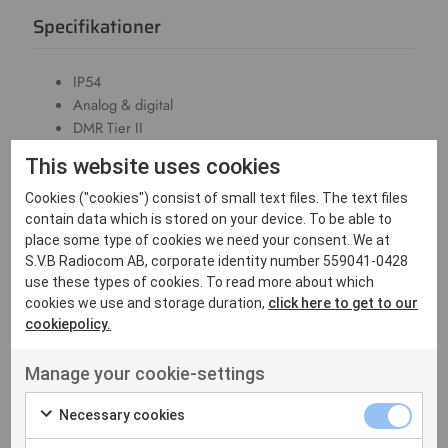
Specifikationer
IP54
Analog & digital
DMR Tier II
256 kanalplatser
This website uses cookies
MIL spec: 810 C/D/E/F/G
Scanning
Cookies ("cookies") consist of small text files. The text files
Mått: 135 x 58 x 24 mm
contain data which is stored on your device. To be able to
Vikt: 160 g
place some type of cookies we need your consent. We at
S.V.B Radiocom AB, corporate identity number 559041-0428
use these types of cookies. To read more about which
Nedladdningar
cookies we use and storage duration,
click here to get to our
cookiepolicy.
Produktblad - Hytera PD365
3 MB,PDF
Manage your cookie-settings
Necessary cookies