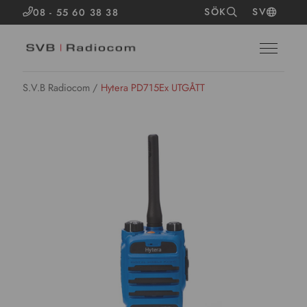
SÖK
SV
08 - 55 60 38 38
S.V.B Radiocom
/
Hytera PD715Ex UTGÅTT