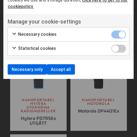
cookiepolicy.
Liknande produkter
Manage your cookie-settings
Necessary cookies
Statistical cookies
Necessary only
Accept all
HANDPORTABEL
HANDPORTABEL
HYTERA
MOTOROLA
UTGÅNGNA
Motorola DP4401Ex
RADIOMODELLER
Hytera PD795Ex
UTGÅTT