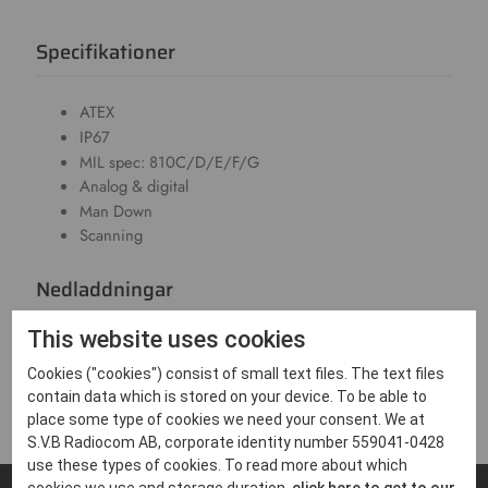
Specifikationer
ATEX
IP67
MIL spec: 810C/D/E/F/G
Analog & digital
Man Down
Scanning
Nedladdningar
This website uses cookies
Produktblad - Hytera PD715Ex
Cookies ("cookies") consist of small text files. The text files
2 MB,PDF
contain data which is stored on your device. To be able to
place some type of cookies we need your consent. We at
S.V.B Radiocom AB, corporate identity number 559041-0428
use these types of cookies. To read more about which
cookies we use and storage duration,
click here to get to our