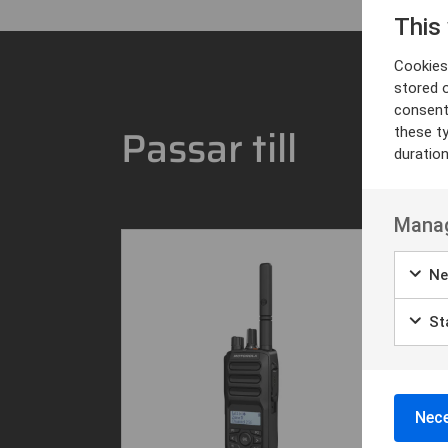
This
Cookies 
stored 
consent
Passar till
these t
duratio
Manag
Ne
Sta
Nece