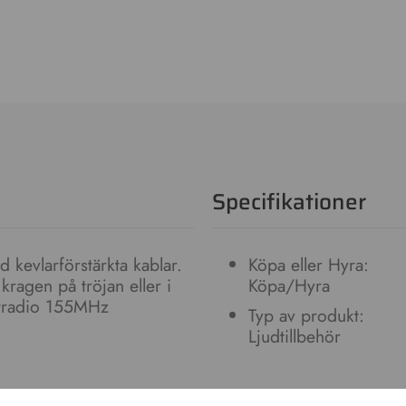
Specifikationer
 kevlarförstärkta kablar.
Köpa eller Hyra:
kragen på tröjan eller i
Köpa/Hyra
ktradio 155MHz
Typ av produkt:
Ljudtillbehör