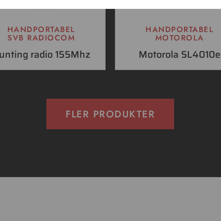
HANDPORTABEL
HANDPORTABEL
SVB RADIOCOM
MOTOROLA
unting radio 155Mhz
Motorola SL4010e
FLER PRODUKTER