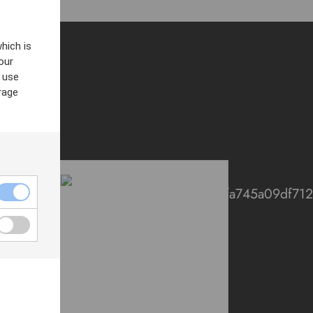
hich is
our
 use
rage