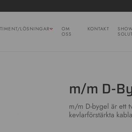
TIMENT/LÖSNINGAR
OM
KONTAKT
SHOW
OSS
SOLU
m/m D-By
m/m D-bygel är ett t
kevlarförstärkta kabla