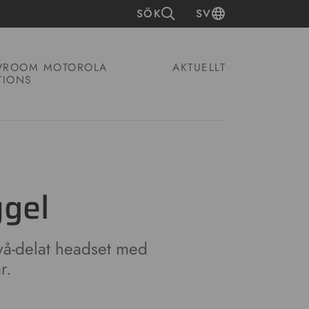
SÖK
SV
ROOM MOTOROLA
AKTUELLT
TIONS
gel
vå-delat headset med
r.