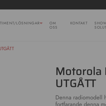
TIMENT/LÖSNINGAR
OM
KONTAKT
SHOW
OSS
SOLU
UTGÅTT
Motorola
UTGÅTT
Denna radiomodell ha
fortfarande denna mod