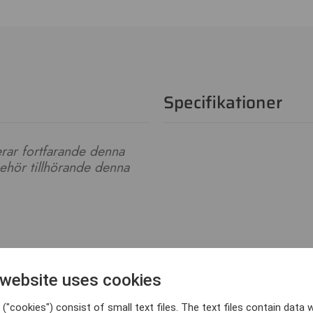
Specifikationer
erar fortfarande denna
lbehör tillhörande denna
 website uses cookies
("cookies") consist of small text files. The text files contain data w