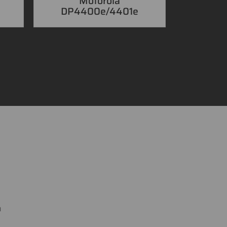
e
Motorola
DP4400e/4401e
a