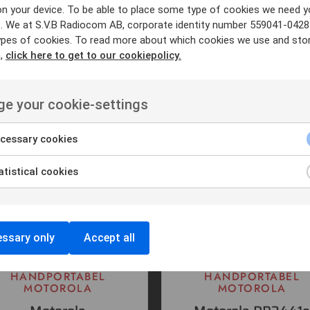
on your device. To be able to place some type of cookies we need y
er
. We at S.V.B Radiocom AB, corporate identity number 559041-0428
ypes of cookies. To read more about which cookies we use and sto
n,
click here to get to our cookiepolicy.
e your cookie-settings
cessary cookies
tistical cookies
ssary only
Accept all
HANDPORTABEL
HANDPORTABEL
MOTOROLA
MOTOROLA