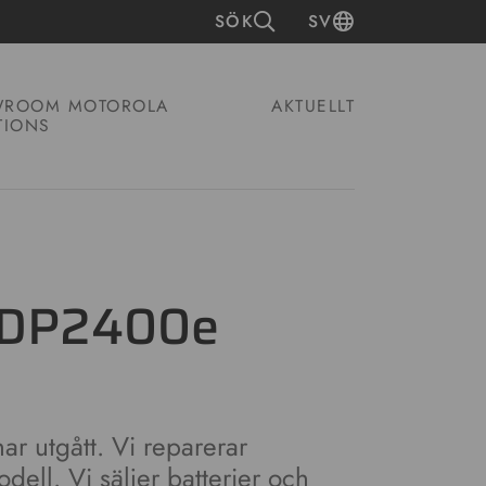
SÖK
SV
ROOM MOTOROLA
AKTUELLT
TIONS
 DP2400e
r utgått. Vi reparerar
ell. Vi säljer batterier och