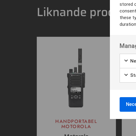
stored 
Liknande produkt
consent
these t
duratio
Manag
Ne
Sta
Nece
HANDPORTABEL
MOTOROLA