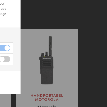
our
 use
rage
HANDPORTABEL
MOTOROLA