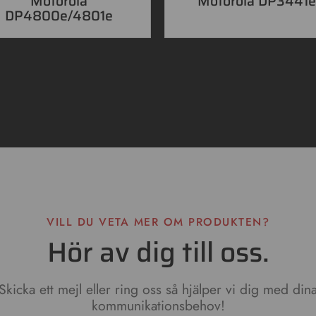
Motorola
Motorola DP3441
DP4800e/4801e
VILL DU VETA MER OM PRODUKTEN?
Hör av dig till oss.
Skicka ett mejl eller ring oss så hjälper vi dig med din
kommunikationsbehov!