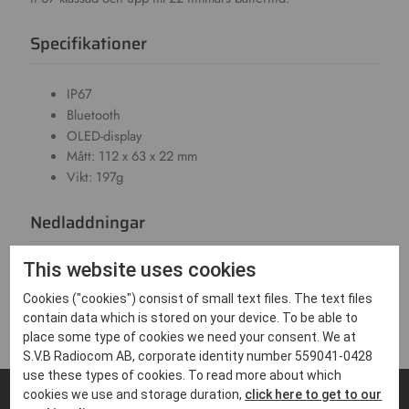
Specifikationer
IP67
Bluetooth
OLED-display
Mått: 112 x 63 x 22 mm
Vikt: 197g
Nedladdningar
This website uses cookies
Datablad - Motorola ST7500
1 MB,PDF
Cookies ("cookies") consist of small text files. The text files
contain data which is stored on your device. To be able to
place some type of cookies we need your consent. We at
S.V.B Radiocom AB, corporate identity number 559041-0428
use these types of cookies. To read more about which
cookies we use and storage duration,
click here to get to our