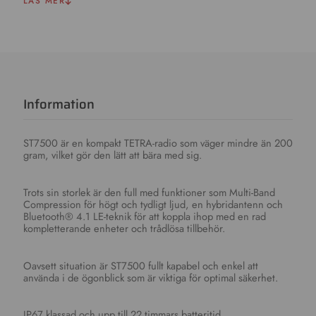
LÄS MER
Information
ST7500 är en kompakt TETRA-radio som väger mindre än 200
gram, vilket gör den lätt att bära med sig.
Trots sin storlek är den full med funktioner som Multi-Band
Compression för högt och tydligt ljud, en hybridantenn och
Bluetooth® 4.1 LE-teknik för att koppla ihop med en rad
kompletterande enheter och trådlösa tillbehör.
Oavsett situation är ST7500 fullt kapabel och enkel att
använda i de ögonblick som är viktiga för optimal säkerhet.
IP67 klassad och upp till 22 timmars batteritid.