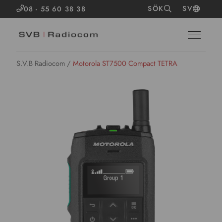
SÖK
SV
08 - 55 60 38 38
S.V.B Radiocom
/
Motorola ST7500 Compact TETRA