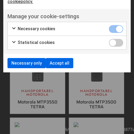
cookiepolicy.
Liknande produkter
Manage your cookie-settings
Necessary cookies
Statistical cookies
Necessary only
Accept all
HANDPORTABEL
HANDPORTABEL
MOTOROLA
MOTOROLA
Motorola MTP3550
Motorola MTP3500
TETRA
TETRA