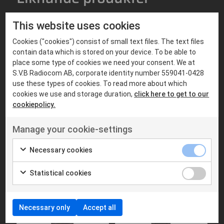
This website uses cookies
Cookies ("cookies") consist of small text files. The text files
contain data which is stored on your device. To be able to
place some type of cookies we need your consent. We at
S.V.B Radiocom AB, corporate identity number 559041-0428
use these types of cookies. To read more about which
cookies we use and storage duration,
click here to get to our
cookiepolicy.
Manage your cookie-settings
HANDPORTABEL
HANDPORTABEL
MOTOROLA
MOTOROLA
Motorola
Motorola
Necessary cookies
DP4600e/4601e
DP4800e/4801e
Statistical cookies
Necessary only
Accept all