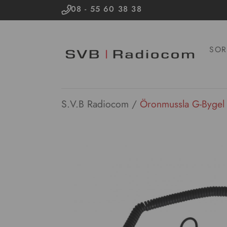
08 - 55 60 38 38
SOR
S.V.B Radiocom
/
Öronmussla G-Byge