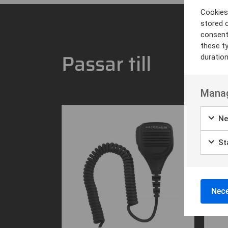
Cookies 
stored 
consent
these t
Passar till
duratio
Manag
Ne
Sta
Nece