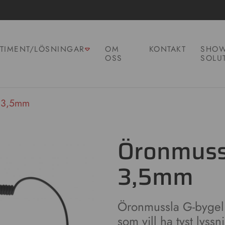
TIMENT/LÖSNINGAR
OM
KONTAKT
SHOW
OSS
SOLU
l 3,5mm
Öronmuss
3,5mm
Öronmussla G-bygel 3
som vill ha tyst lyssn