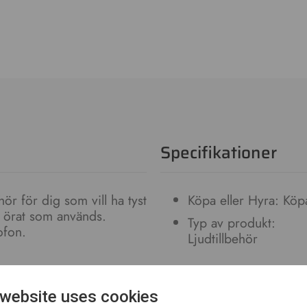
Specifikationer
ör för dig som vill ha tyst
Köpa eller Hyra: Köp
et örat som används.
Typ av produkt:
ofon.
Ljudtillbehör
 website uses cookies