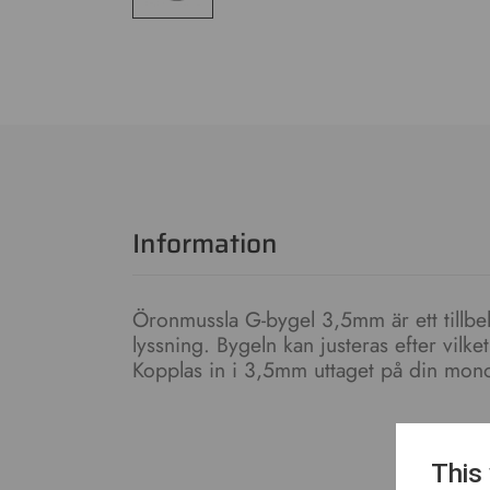
Information
Öronmussla G-bygel 3,5mm är ett tillbeh
lyssning. Bygeln kan justeras efter vilk
Kopplas in i 3,5mm uttaget på din mon
This