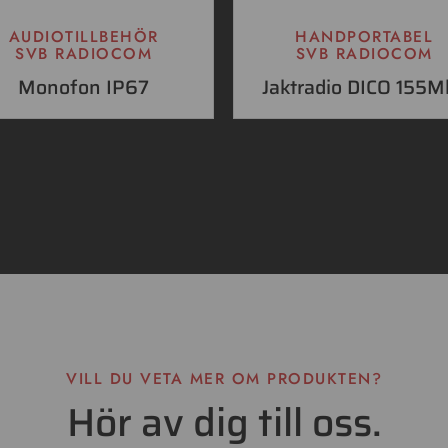
AUDIOTILLBEHÖR
HANDPORTABEL
SVB RADIOCOM
SVB RADIOCOM
Monofon IP67
Jaktradio DICO 155M
VILL DU VETA MER OM PRODUKTEN?
Hör av dig till oss.