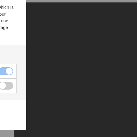
hich is
our
 use
rage