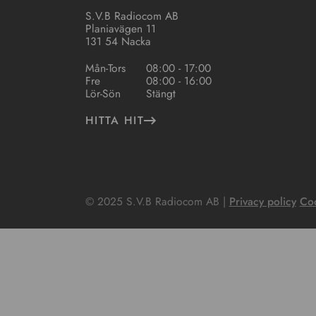
S.V.B Radiocom AB
Planiavägen 11
131 54 Nacka
Mån-Tors
08:00 - 17:00
Fre
08:00 - 16:00
Lör-Sön
Stängt
HITTA HIT
© 2025 S.V.B Radiocom AB |
Privacy policy
Coo