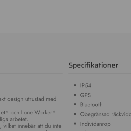
Specifikationer
IP54
GPS
kt design utrustad med
Bluetooth
cket* och Lone Worker*
Obegränsad räckvid
iga arbetet.
Individanrop
ilket innebär att du inte