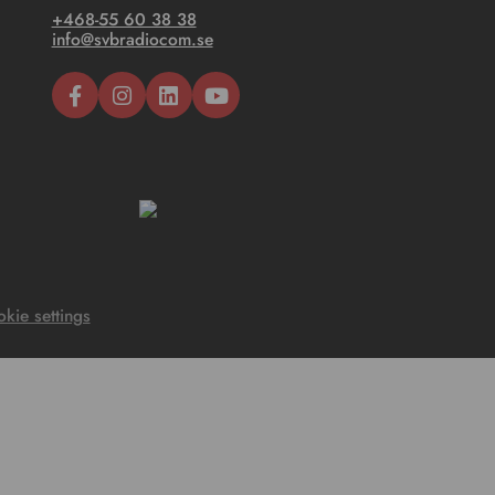
+468-55 60 38 38
info@svbradiocom.se
kie settings