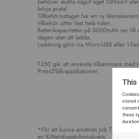
behöver skaffa något eget SIM-kort utan
börja prata!
Tillbehörsuttaget har en ny låsmekanism s
tillbehör sitter fast hela tiden.
Batterikapaciteten på 3000mAh ser till a
dagen utan att ladda.
Laddning görs via Micro-USB eller 1-fac
T350 går att använda tillsammans med d
Press2Talk-applikationer.
This
Cookies 
stored 
consent
these t
duratio
*För att kunna använda Job Ticket och
en KiNet-dispatchmjukvara.