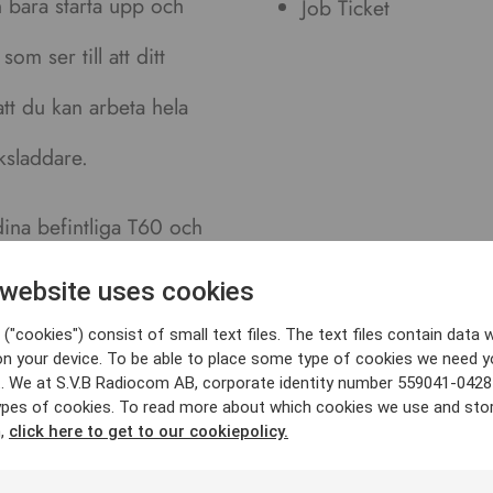
 bara starta upp och
Job Ticket
om ser till att ditt
tt du kan arbeta hela
ksladdare.
ina befintliga T60 och
 website uses cookies
("cookies") consist of small text files. The text files contain data w
on your device. To be able to place some type of cookies we need y
. We at S.V.B Radiocom AB, corporate identity number 559041-0428
ypes of cookies. To read more about which cookies we use and sto
n,
click here to get to our cookiepolicy.
 LoneWorker behöver du