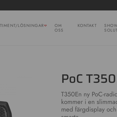
TIMENT/LÖSNINGAR
OM
KONTAKT
SHOW
OSS
SOLU
PoC T350
T350En ny PoC-radio
kommer i en slimmad
med färgdisplay och
smarta…