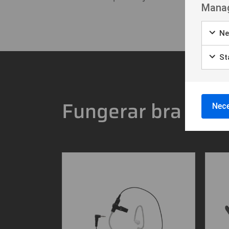
Manag
Ne
Sta
Fungerar bra med
Nece